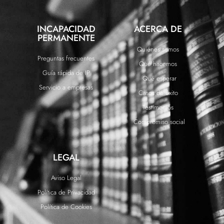
INCAPACIDAD
ACERCA DE
PERMANENTE
Quiénes somos
Preguntas frecuentes
Qué hacemos
Guía rápida de IP
Qué esperar
Servicio a empresas
Casos de éxito
Testimonios
Compromiso social
LEGAL
Aviso Legal
Política de Privacidad
Política de Cookies