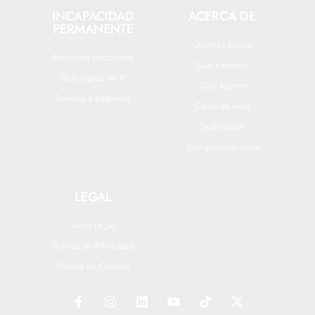
INCAPACIDAD
ACERCA DE
PERMANENTE
Quiénes somos
Preguntas frecuentes
Qué hacemos
Guía rápida de IP
Qué esperar
Servicio a empresas
Casos de éxito
Testimonios
Compromiso social
LEGAL
Aviso Legal
Política de Privacidad
Política de Cookies
F
I
L
Y
T
X
a
n
i
o
i
-