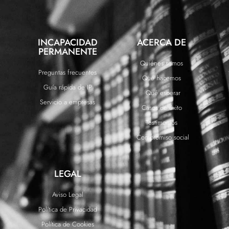
INCAPACIDAD
ACERCA DE
PERMANENTE
Quiénes somos
Preguntas frecuentes
Qué hacemos
Guía rápida de IP
Qué esperar
Servicio a empresas
Casos de éxito
Testimonios
Compromiso social
LEGAL
Aviso Legal
Política de Privacidad
Política de Cookies