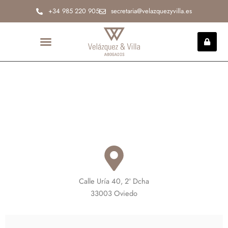
Ir
+34 985 220 905
secretaria@velazquezyvilla.es
al
contenido
INCAPACIDAD PERMANENTE
Calle Uría 40, 2º Dcha
33003 Oviedo