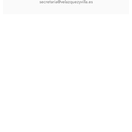
secretaria@velazquezyvilla.es