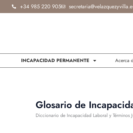
Ir
+34 985 220 905
secretaria@velazquezyvilla.e
al
contenido
INCAPACIDAD PERMANENTE
Acerca 
Glosario de Incapacid
Diccionario de Incapacidad Laboral y Términos J