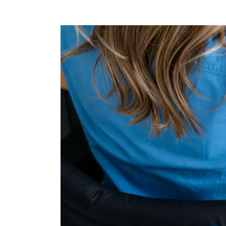
Qué
es
la
Incapacidad
Permanente
Total
Cualificada
–
Info
2026