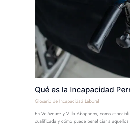
Qué es la Incapacidad Per
Glosario de Incapacidad Laboral
En Velázquez y Villa Abogados, como especialist
cualificada y cómo puede beneficiar a aquellos q