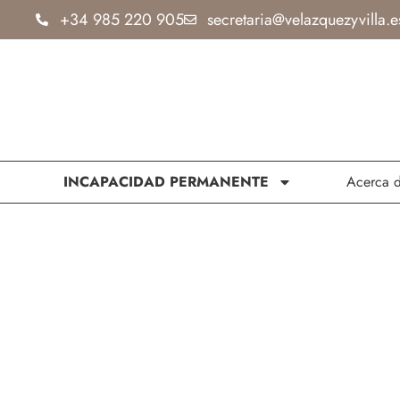
Ir
+34 985 220 905
secretaria@velazquezyvilla.e
al
contenido
INCAPACIDAD PERMANENTE
Acerca 