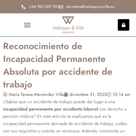
Ir
+34 985 220 905
secretaria@velazquezyvilla.es
al
contenido
INCAPACIDAD PERMANENTE
Reconocimiento de
Incapacidad Permanente
Absoluta por accidente de
trabajo
María Teresa Menéndez Villa
diciembre 31, 2025
10:14 am
¿Sabías que un accidente de trabajo puede dar lugar a una
incapacidad permanente por accidente laboral
con derecho a
pensión vitalicia? En este artículo te explicamos qué es la
incapacidad permanente derivada de accidente de trabajo, cuáles
son sus requisitos y cuándo se reconoce. Además, conocerás un