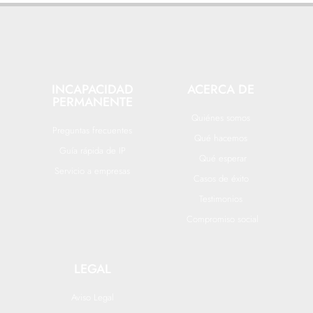
INCAPACIDAD
ACERCA DE
PERMANENTE
Quiénes somos
Preguntas frecuentes
Qué hacemos
Guía rápida de IP
Qué esperar
Servicio a empresas
Casos de éxito
Testimonios
Compromiso social
LEGAL
Aviso Legal