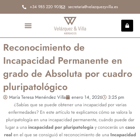
Ir
+34 985 220 905
secretaria@velazquezyvilla.es
al
contenido
INCAPACIDAD PERMANENTE
Reconocimiento de
Incapacidad Permanente en
grado de Absoluta por cuadro
pluripatológico
María Teresa Menéndez Villa
enero 14, 2026
3:25 pm
¿Sabías que se puede obtener una incapacidad por varias
enfermedades? En este artículo te explicamos cómo se valora la
pluripatología en una incapacidad permanente, cuándo puede dar
lugar a una
incapacidad por pluripatología
y conocerás un
caso
real
en el que se consiguió el reconocimiento de una
Incapacidad