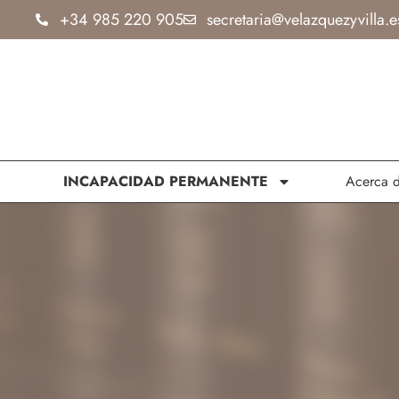
Ir
+34 985 220 905
secretaria@velazquezyvilla.e
al
contenido
INCAPACIDAD PERMANENTE
Acerca 