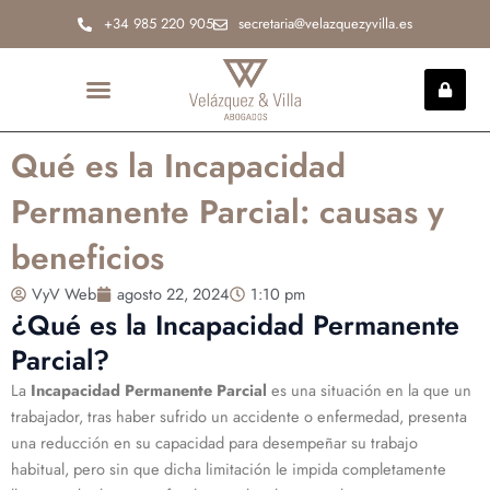
Ir
+34 985 220 905
secretaria@velazquezyvilla.es
al
contenido
INCAPACIDAD PERMANENTE
Qué es la Incapacidad
Permanente Parcial: causas y
beneficios
VyV Web
agosto 22, 2024
1:10 pm
¿Qué es la Incapacidad Permanente
Parcial?
La
Incapacidad Permanente Parcial
es una situación en la que un
trabajador, tras haber sufrido un accidente o enfermedad, presenta
una reducción en su capacidad para desempeñar su trabajo
habitual, pero sin que dicha limitación le impida completamente