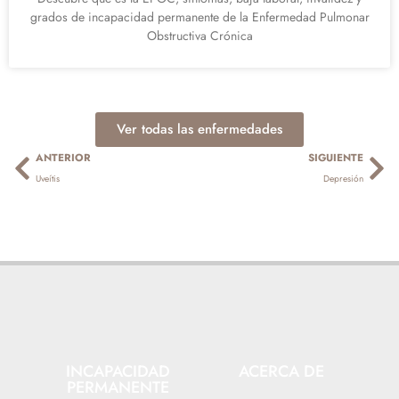
grados de incapacidad permanente de la Enfermedad Pulmonar
Obstructiva Crónica
Ver todas las enfermedades
Ant
Sig
ANTERIOR
SIGUIENTE
Uveítis
Depresión
INCAPACIDAD
ACERCA DE
PERMANENTE