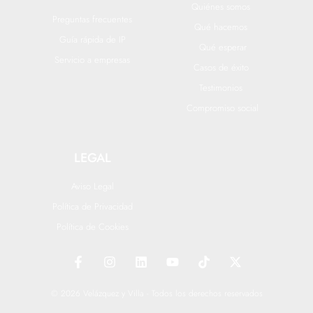
Quiénes somos
Preguntas frecuentes
Qué hacemos
Guía rápida de IP
Qué esperar
Servicio a empresas
Casos de éxito
Testimonios
Compromiso social
LEGAL
Aviso Legal
Política de Privacidad
Política de Cookies
F
I
L
Y
T
X
a
n
i
o
i
-
c
s
n
u
k
t
e
t
k
t
t
w
© 2026 Velázquez y Villa - Todos los derechos reservados
b
a
e
u
o
i