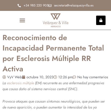
Ir
+34 985 220 905
secretaria@velazquezyvilla.es
al
contenido
INCAPACIDAD PERMANENTE
Reconocimiento de
Incapacidad Permanente Total
por Esclerosis Múltiple RR
Activa
VyV Web
octubre 10, 2023
12:26 pm
No hay comentarios
La
esclerosis múltiple
(EM) recurrente es una enfermedad progresiva
que causa daño al sistema nervioso central (SNC).
Provoca ataques que causan síntomas neurológicos, que pueden ser
de nueva aparición, o pueden aumentar la intensidad de los ya