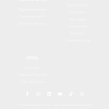
Quiénes somos
Preguntas frecuentes
Qué hacemos
Guía rápida de IP
Qué esperar
Servicio a empresas
Casos de éxito
Testimonios
Compromiso social
LEGAL
Aviso Legal
Política de Privacidad
Política de Cookies
F
I
L
Y
T
X
a
n
i
o
i
-
c
s
n
u
k
t
e
t
k
t
t
w
© 2026 Velázquez y Villa - Todos los derechos reservados