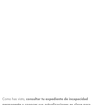
Como has visto,
consultar tu expediente de incapacidad
permanente y conocer sus actualizaciones es clave para