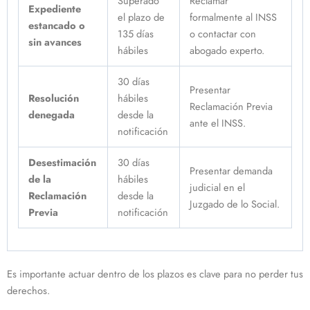
Superado
Reclamar
Expediente
el plazo de
formalmente al INSS
estancado o
135 días
o contactar con
sin avances
hábiles
abogado experto.
30 días
Presentar
Resolución
hábiles
Reclamación Previa
denegada
desde la
ante el INSS.
notificación
Desestimación
30 días
Presentar demanda
de la
hábiles
judicial en el
Reclamación
desde la
Juzgado de lo Social.
Previa
notificación
Es importante actuar dentro de los plazos es clave para no perder tus
derechos.