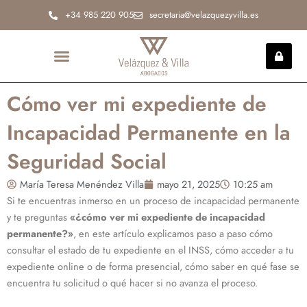
Ir
+34 985 220 905
secretaria@velazquezyvilla.es
al
contenido
INCAPACIDAD PERMANENTE
Cómo ver mi expediente de
Incapacidad Permanente en la
Seguridad Social
María Teresa Menéndez Villa
mayo 21, 2025
10:25 am
Si te encuentras inmerso en un proceso de incapacidad permanente
y te preguntas
«¿cómo ver mi expediente de incapacidad
permanente?»
, en este artículo explicamos paso a paso cómo
consultar el estado de tu expediente en el INSS, cómo acceder a tu
expediente online o de forma presencial, cómo saber en qué fase se
encuentra tu solicitud o qué hacer si no avanza el proceso.