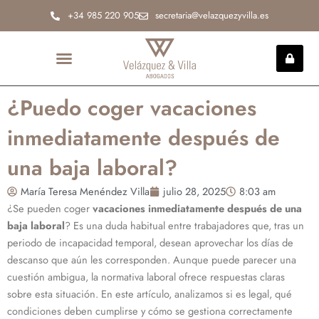
Ir
+34 985 220 905
secretaria@velazquezyvilla.es
al
contenido
INCAPACIDAD PERMANENTE
¿Puedo coger vacaciones
inmediatamente después de
una baja laboral?
María Teresa Menéndez Villa
julio 28, 2025
8:03 am
¿Se pueden coger
vacaciones inmediatamente después de una
baja laboral
? Es una duda habitual entre trabajadores que, tras un
periodo de incapacidad temporal, desean aprovechar los días de
descanso que aún les corresponden. Aunque puede parecer una
cuestión ambigua, la normativa laboral ofrece respuestas claras
sobre esta situación. En este artículo, analizamos si es legal, qué
condiciones deben cumplirse y cómo se gestiona correctamente