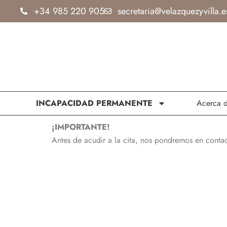
Ir
+34 985 220 905
secretaria@velazquezyvilla.e
al
contenido
INCAPACIDAD PERMANENTE
Acerca 
¡IMPORTANTE!
Antes de acudir a la cita, nos pondremos en contac