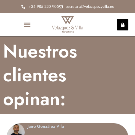
Ir
+34 985 220 905
secretaria@velazquezyvilla.es
al
contenido
INCAPACIDAD PERMANENTE
Nuestros
clientes
opinan:
Jairo González Vila