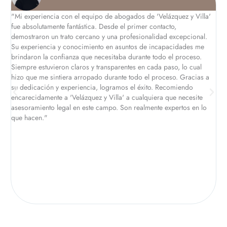
"Mi experiencia con el equipo de abogados de 'Velázquez y Villa'
Vin
fue absolutamente fantástica. Desde el primer contacto,
exp
demostraron un trato cercano y una profesionalidad excepcional.
sat
Su experiencia y conocimiento en asuntos de incapacidades me
han
brindaron la confianza que necesitaba durante todo el proceso.
per
Siempre estuvieron claros y transparentes en cada paso, lo cual
lo 
hizo que me sintiera arropado durante todo el proceso. Gracias a
ya 
su dedicación y experiencia, logramos el éxito. Recomiendo
me 
encarecidamente a 'Velázquez y Villa' a cualquiera que necesite
súp
asesoramiento legal en este campo. Son realmente expertos en lo
seg
que hacen."
por
pau
Des
sin