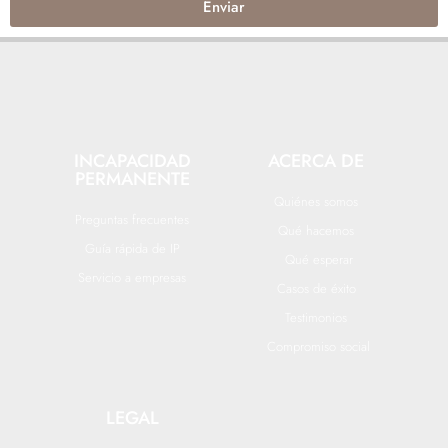
Enviar
INCAPACIDAD
ACERCA DE
PERMANENTE
Quiénes somos
Preguntas frecuentes
Qué hacemos
Guía rápida de IP
Qué esperar
Servicio a empresas
Casos de éxito
Testimonios
Compromiso social
LEGAL