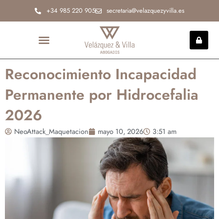
Ir
+34 985 220 905
secretaria@velazquezyvilla.es
al
contenido
INCAPACIDAD PERMANENTE
Reconocimiento Incapacidad
Permanente por Hidrocefalia
2026
NeoAttack_Maquetacion
mayo 10, 2026
3:51 am