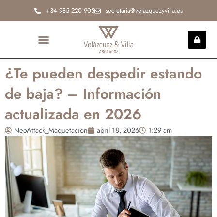
Ir
+34 985 220 905
secretaria@velazquezyvilla.es
al
contenido
INCAPACIDAD PERMANENTE
¿Te pueden despedir estando
de baja? – Información
actualizada en 2026
NeoAttack_Maquetacion
abril 18, 2026
1:29 am