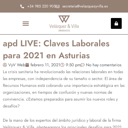
Ir
+34 985 220 905
secretaria@velazquezyvilla.es
al
contenido
INCAPACIDAD PERMANENTE
apd LIVE: Claves Laborales
para 2021 en Asturias
VyV Web
febrero 11, 2021
9:50 pm
No hay comentarios
La crisis sanitaria ha revolucionado las relaciones laborales en todas
las empresas, con independencia de su tamaño o sector. El área de
Recursos Humanos está cobrando una importancia estratégica en las
organizaciones, en tiempos de confusión y nuevas normas de
convivencia. ¿Estamos preparados para asumir los nuevos roles y
desafíos?
De la mano de los expertos del ámbito jurídico y laboral de la firma
Velázquez & Villa, plantearemos los principales desafíos para 2021