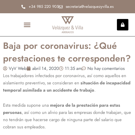
Ir
+34 985 220 905
secretaria@velazquezyvilla.es
al
contenido
INCAPACIDAD PERMANENTE
Baja por coronavirus: ¿Qué
prestaciones te corresponden?
VyV Web
abril 14, 2020
11:35 am
No hay comentarios
Los trabajadores infectados por coronavirus, así como aquellos en
aislamiento preventivo, se consideran en
situación de incapacidad
temporal asimilada a un accidente de trabajo
.
Esta medida supone una
mejora de la prestación para estas
personas
, así como un alivio para las empresas donde trabajan, que
no tendrán que hacerse cargo de ninguna parte del salario que
cobran sus empleados.