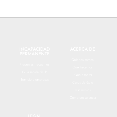
INCAPACIDAD
ACERCA DE
PERMANENTE
Quiénes somos
Preguntas frecuentes
Qué hacemos
Guía rápida de IP
Qué esperar
Servicio a empresas
Casos de éxito
Testimonios
Compromiso social
LEGAL