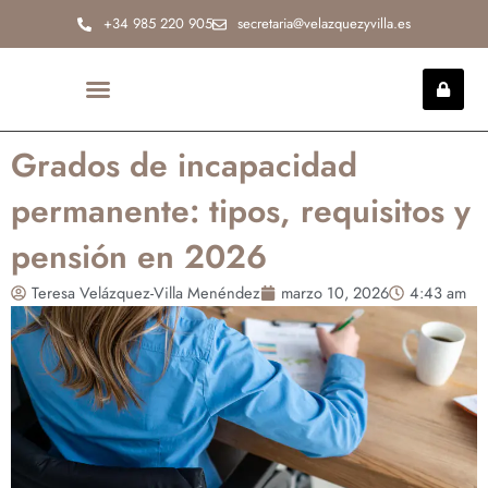
Ir
+34 985 220 905
secretaria@velazquezyvilla.es
al
contenido
INCAPACIDAD PERMANENTE
Grados de incapacidad
permanente: tipos, requisitos y
pensión en 2026
Teresa Velázquez-Villa Menéndez
marzo 10, 2026
4:43 am