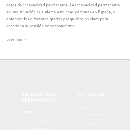
casos de incapacidad permanente. La incapacidad permanente
es una situación que afecta a muchas personas en España, y
entender los diferentes grados y requisitos es clave para
acceder a la pensión correspondiente.
Leer más »
INCAPACIDAD
ACERCA DE
PERMANENTE
Quiénes somos
Preguntas frecuentes
Qué hacemos
Guía rápida de IP
Qué esperar
Servicio a empresas