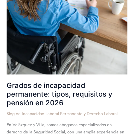
de
incapacidad
permanente:
tipos,
requisitos
y
pensión
en
2026
Grados de incapacidad
permanente: tipos, requisitos y
pensión en 2026
Blog de Incapacidad Laboral Permanente y Derecho Laboral
En Velázquez y Villa, somos abogados especializados en
derecho de la Seguridad Social, con una amplia experiencia en