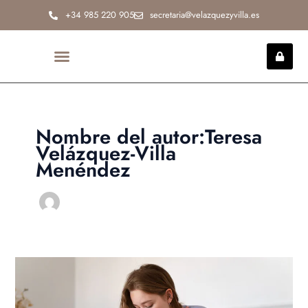
Ir
+34 985 220 905
secretaria@velazquezyvilla.es
al
contenido
INCAPACIDAD PERMANENTE
Nombre del autor:Teresa
Velázquez-Villa
Menéndez
Reconocimiento
Incapacidad
Permanente