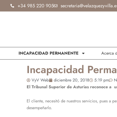
Ir
+34 985 220 905
secretaria@velazquezyvilla.e
al
contenido
INCAPACIDAD PERMANENTE
Acerca 
Incapacidad Perman
VyV Web
diciembre 20, 2018
5:19 pm
N
El Tribunal Superior de Asturias reconoce a un
El cliente, necesitó de nuestros servicios, pues a
desempeñarlo.