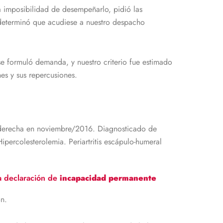
la imposibilidad de desempeñarlo, pidió las
, determinó que acudiese a nuestro despacho
se formuló demanda, y nuestro criterio fue estimado
nes y sus repercusiones.
la derecha en noviembre/2016. Diagnosticado de
ipercolesterolemia. Periartritis escápulo-humeral
a declaración de
incapacidad permanente
n.