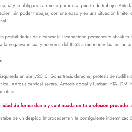
ejoría y le obligaron a reincorporarse al puesto de trabajo. Ante 
ación, sin poder trabajar, con una edad y en una situación límite
nal.
as posibilidades de alcanzar la incapacidad permanente absoluta 
a la negativa inicial y acérrima del INSS a reconocer las limitacio
e:
 izquierda en abril/2016. Gonartrosis derecha, prótesis de rodil
ca. Artrosis cervical severa. Artrosis dorsal y lumbar. HTA. DM. H
tomático
ilidad de forma diaria y continuada en tu profesión procede l
ataba de un despido improcedente y la consiguiente indemnizació