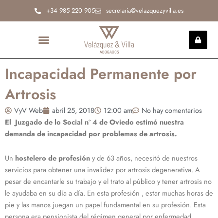
Ir
+34 985 220 905
secretaria@velazquezyvilla.es
al
contenido
INCAPACIDAD PERMANENTE
Incapacidad Permanente por
Artrosis
VyV Web
abril 25, 2018
12:00 am
No hay comentarios
El Juzgado de lo Social nº 4 de Oviedo estimó nuestra
demanda de incapacidad por problemas de artrosis.
Un
hostelero de profesión
y de 63 años, necesitó de nuestros
servicios para obtener una invalidez por artrosis degenerativa. A
pesar de encantarle su trabajo y el trato al público y tener artrosis no
le ayudaba en su día a día. En esta profesión , estar muchas horas de
pie y las manos juegan un papel fundamental en su profesión. Esta
persona era pensionista del régimen general por enfermedad