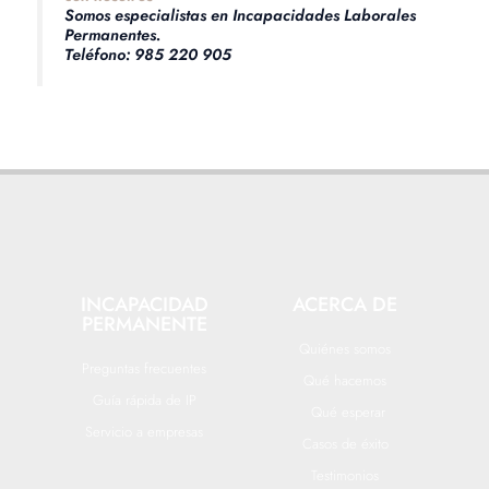
Somos especialistas en Incapacidades Laborales
Permanentes.
Teléfono: 985 220 905
INCAPACIDAD
ACERCA DE
PERMANENTE
Quiénes somos
Preguntas frecuentes
Qué hacemos
Guía rápida de IP
Qué esperar
Servicio a empresas
Casos de éxito
Testimonios