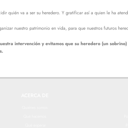
ecidir quién va a ser su heredero. Y gratificar así a quien le ha at
rganizar nuestro patrimonio en vida, para que nuestros futuros her
stra intervención y evitamos que su heredero (un sobrino)
s.
ACERCA DE
Quiénes somos
Qué hacemos
Po
Qué esperar
P