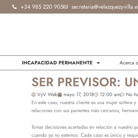
Ir
+34 985 220 905
secretaria@velazquezyvilla.e
al
contenido
INCAPACIDAD PERMANENTE
Acerca 
SER PREVISOR: U
VyV Web
mayo 17, 2018
12:00 am
No ha
En este caso, nuestra cliente es una mujer soltera 
relaciones con sus parientes más cercanos, hermano
Tomar decisiones acertadas en relación a nuestro pat
cuando ya no estemos. Cada caso es único y requi