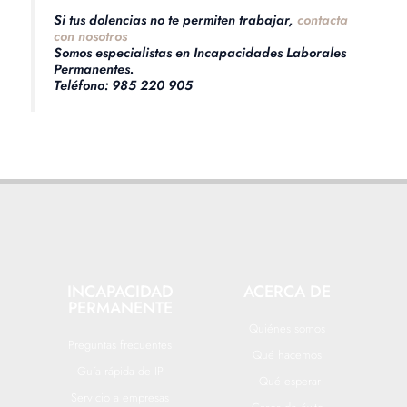
Si tus dolencias no te permiten trabajar,
contacta
con nosotros
Somos especialistas en Incapacidades Laborales
Permanentes.
Teléfono: 985 220 905
INCAPACIDAD
ACERCA DE
PERMANENTE
Quiénes somos
Preguntas frecuentes
Qué hacemos
Guía rápida de IP
Qué esperar
Servicio a empresas