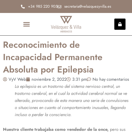
Ir
+34 985 220 905
secretaria@velazquezyvilla.es
al
contenido
INCAPACIDAD PERMANENTE
Reconocimiento de
Incapacidad Permanente
Absoluta por Epilepsia
VyV Web
noviembre 2, 2022
3:31 pm
No hay comentarios
La epilepsia es un trastorno del sistema nervioso central, un
trastorno cerebral, en el cual la actividad cerebral normal se ve
alterada, provocando de esta manera una serie de convulsiones
o situaciones en cuanto al comportamiento inusuales, llegando
incluso a perder la consciencia.
Nuestro cliente trabajaba como vendedor de la once,
pero sus