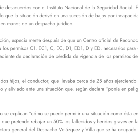
s de desacuerdos con el Instituto Nacional de la Seguridad Social. 
 lo que la situación derivó en una sucesión de bajas por incapaci
so en manos de un despacho jurídico.
ación, especialmente después de que un Centro oficial de Recono
 los permisos C1, EC1, C, EC, D1, ED1, D y ED, necesarios para el 
xpediente de declaración de pérdida de vigencia de los permisos d
os hijos, el conductor, que llevaba cerca de 25 años ejerciendo 
o y aliviado ante una situación que, según declara “ponía en pelig
no se explican “cómo se puede permitir una situación como ésta en
 que pretende rebajar un 50% los fallecidos y heridos graves en l
rectora general del Despacho Velázquez y Villa que se ha ocupado 