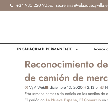
Ir
+34 985 220 905
secretaria@velazquezyvilla.e
al
contenido
INCAPACIDAD PERMANENTE
Acerca 
Reconocimiento de
de camión de merca
VyV Web
diciembre 13, 2020
2:13 pm
N
Esta semana hemos sido noticia en los medios de
El periódico
La Nueva España
,
El Comercio
en s