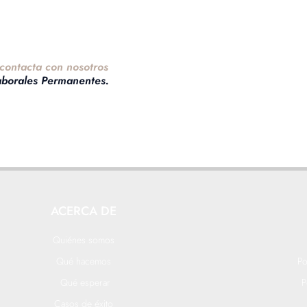
contacta con nosotros
aborales Permanentes.
ACERCA DE
Quiénes somos
Qué hacemos
Po
Qué esperar
P
Casos de éxito