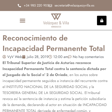
Ir
+34 985 220 905
secretaria@velazquezyvilla.es
al
contenido
INCAPACIDAD PERMANENTE
Reconocimiento de
Incapacidad Permanente Total
VyV Web
julio 28, 2019
12:00 am
No hay comentarios
El Tribunal Superior de Justicia de Asturias reconoce
Incapacidad Permanente Total contra la sentencia dictada por
el Juzgado de lo Social nº 2 de Oviedo
, en los autos sobre
incapacidad permanente seguidos a instancia del recurrente contra
el INSTITUTO NACIONAL DE LA SEGURIDAD SOCIAL y la
TESORERIA GENERAL DE LA SEGURIDAD SOCIAL. El tribunal
revoca así la sentencia de instancia y estima la petición subsidiaria
de la demanda, declarando al actor en situación de INCAPACIDAD
PERMANENTE TOTAL derivada de enfermedad común, y