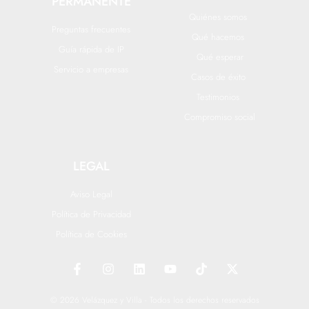
PERMANENTE
Quiénes somos
Preguntas frecuentes
Qué hacemos
Guía rápida de IP
Qué esperar
Servicio a empresas
Casos de éxito
Testimonios
Compromiso social
LEGAL
Aviso Legal
Política de Privacidad
Política de Cookies
F
I
L
Y
T
X
a
n
i
o
i
-
c
s
n
u
k
t
e
t
k
t
t
w
© 2026 Velázquez y Villa - Todos los derechos reservados