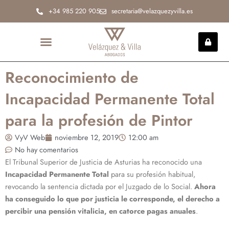
Ir
+34 985 220 905
secretaria@velazquezyvilla.es
al
contenido
INCAPACIDAD PERMANENTE
Reconocimiento de
Incapacidad Permanente Total
para la profesión de Pintor
VyV Web
noviembre 12, 2019
12:00 am
No hay comentarios
El Tribunal Superior de Justicia de Asturias ha reconocido una
Incapacidad Permanente Total
para su profesión habitual,
revocando la sentencia dictada por el Juzgado de lo Social.
Ahora
ha conseguido lo que por justicia le corresponde, el derecho a
percibir una pensión vitalicia, en catorce pagas anuales
.