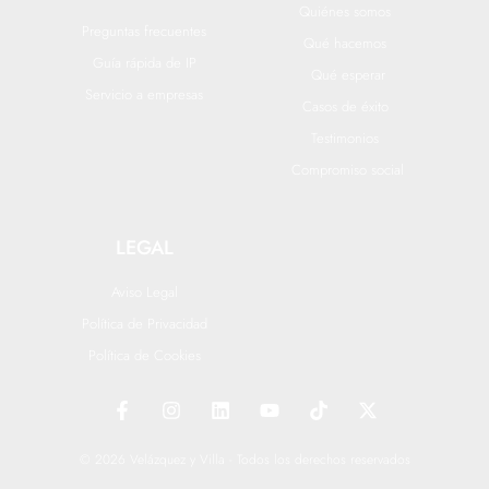
Quiénes somos
Preguntas frecuentes
Qué hacemos
Guía rápida de IP
Qué esperar
Servicio a empresas
Casos de éxito
Testimonios
Compromiso social
LEGAL
Aviso Legal
Política de Privacidad
Política de Cookies
F
I
L
Y
T
X
a
n
i
o
i
-
c
s
n
u
k
t
e
t
k
t
t
w
© 2026 Velázquez y Villa - Todos los derechos reservados
b
a
e
u
o
i