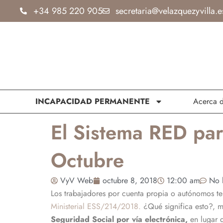
Ir
+34 985 220 905
secretaria@velazquezyvilla.e
al
contenido
INCAPACIDAD PERMANENTE
Acerca 
El Sistema RED pa
Octubre
VyV Web
octubre 8, 2018
12:00 am
No 
Los trabajadores por cuenta propia o autónomos te
Ministerial ESS/214/2018.
¿Qué significa esto?, m
Seguridad Social por vía electrónica,
en lugar 