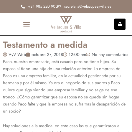
Ir
+34 985 220 905
secretaria@velazquezyvilla.es
al
contenido
INCAPACIDAD PERMANENTE
Testamento a medida
VyV Web
octubre 27, 2018
12:00 am
No hay comentarios
Paco, nuestro empresario, está casado pero no tiene hijos. Su
esposa sí tiene una hija de una relación anterior. La empresa de
Paco es una empresa familiar, en la actualidad gestionada por su
hermana y por él mismo. Ya era el negocio de sus padres y Paco
quiere que siga siendo una empresa familiar y no salga de ese
tronco. ¿Cómo garantizar que su esposa no se quede sin hogar
cuando Paco falte y que la empresa no sufra tras la desaparición de
un socio?
Hay soluciones a la medida, en este caso las que garantizaron a