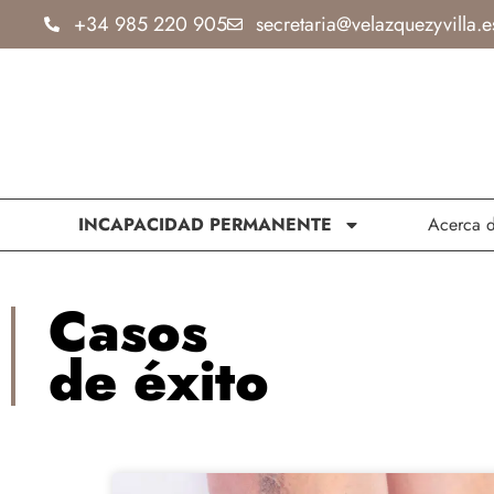
Ir
+34 985 220 905
secretaria@velazquezyvilla.e
al
contenido
INCAPACIDAD PERMANENTE
Acerca 
Casos
de éxito