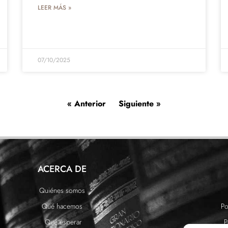
LEER MÁS »
07/10/2025
« Anterior
Siguiente »
ACERCA DE
Quiénes somos
Qué hacemos
Po
Qué esperar
P