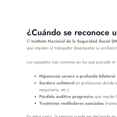
¿Cuándo se reconoce un
El
Instituto Nacional de la Seguridad Social (I
que impiden al trabajador desempeñar su profesión
Los supuestos más comunes en los que procede el 
Hipoacusia severa o profunda bilateral
,
Sordera unilateral
en profesiones donde se
maquinaria, etc.).
Pérdida auditiva progresiva
que impide la
Trastornos vestibulares asociados
(mareos
En estos casos, la persona puede ser declarada en 