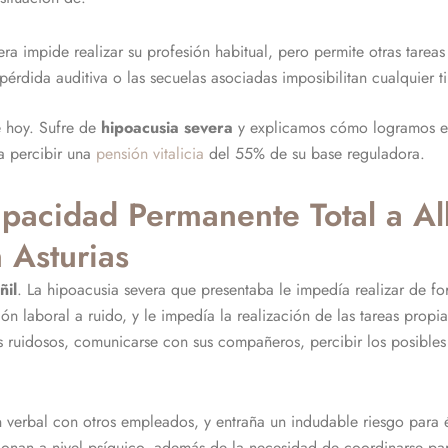
dera impide realizar su profesión habitual, pero permite otras tarea
a pérdida auditiva o las secuelas asociadas imposibilitan cualquier t
e hoy. Sufre de
hipoacusia severa
y explicamos cómo logramos e
 a percibir una
pensión vitalicia
del 55% de su base reguladora.
pacidad Permanente Total a A
 Asturias
ñil
. La hipoacusia severa que presentaba le impedía realizar de for
ón laboral a ruido, y le impedía la realización de las tareas propi
es ruidosos, comunicarse con sus compañeros, percibir los posible
 verbal con otros empleados, y entraña un indudable riesgo para
ionan a nivel psíquico, además de la necesidad de coordinarse para