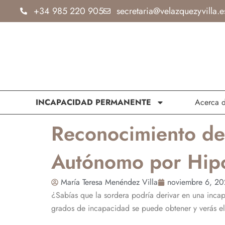
Ir
+34 985 220 905
secretaria@velazquezyvilla.e
al
contenido
INCAPACIDAD PERMANENTE
Acerca 
Reconocimiento de 
Autónomo por Hipo
María Teresa Menéndez Villa
noviembre 6, 2
¿Sabías que la sordera podría derivar en una inca
grados de incapacidad se puede obtener y verás el