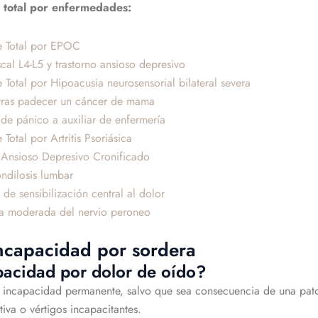
 total por enfermedades:
e Total por EPOC
cal L4-L5 y trastorno ansioso depresivo
otal por Hipoacusia neurosensorial bilateral severa
 tras padecer un cáncer de mama
de pánico a auxiliar de enfermería
tal por Artritis Psoriásica
 Ansioso Depresivo Cronificado
ndilosis lumbar
e sensibilización central al dolor
ía moderada del nervio peroneo
incapacidad por sordera
pacidad por dolor de oído?
una incapacidad permanente, salvo que sea consecuencia de una pat
iva o vértigos incapacitantes.