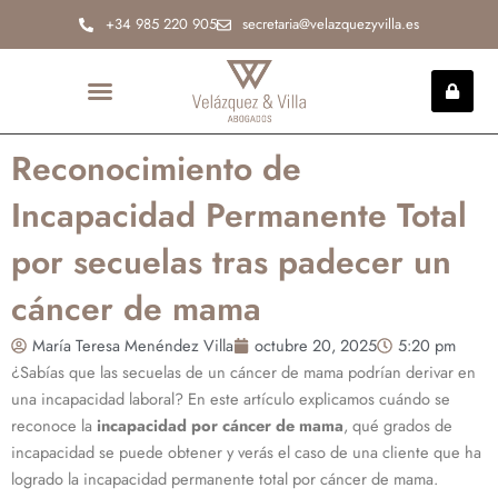
Ir
+34 985 220 905
secretaria@velazquezyvilla.es
al
contenido
INCAPACIDAD PERMANENTE
Reconocimiento de
Incapacidad Permanente Total
por secuelas tras padecer un
cáncer de mama
María Teresa Menéndez Villa
octubre 20, 2025
5:20 pm
¿Sabías que las secuelas de un cáncer de mama podrían derivar en
una incapacidad laboral? En este artículo explicamos cuándo se
reconoce la
incapacidad por cáncer de mama
, qué grados de
incapacidad se puede obtener y verás el caso de una cliente que ha
logrado la incapacidad permanente total por cáncer de mama.