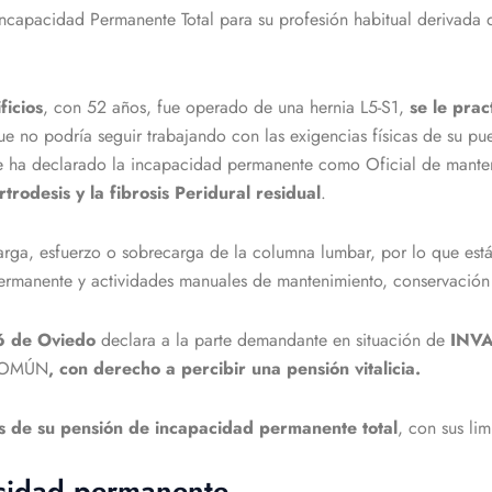
Incapacidad Permanente Total para su profesión habitual derivad
ficios
, con 52 años, fue operado de una hernia L5-S1,
se le prac
 no podría seguir trabajando con las exigencias físicas de su pues
ue ha declarado la incapacidad permanente como Oficial de manten
rtrodesis y la fibrosis Peridural residual
.
arga, esfuerzo o sobrecarga de la columna lumbar, por lo que está
ermanente y actividades manuales de mantenimiento, conservación y
º6 de Oviedo
declara a la parte demandante en situación de
INVA
COMÚN
, con derecho a percibir una pensión vitalicia.
es de su pensión de incapacidad permanente total
, con sus li
acidad permanente