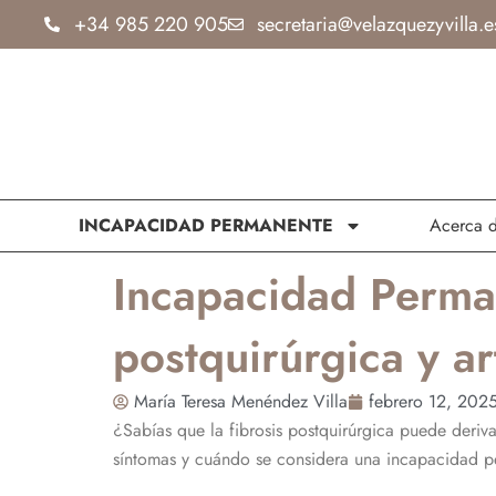
Ir
+34 985 220 905
secretaria@velazquezyvilla.e
al
contenido
INCAPACIDAD PERMANENTE
Acerca 
Incapacidad Perman
postquirúrgica y ar
María Teresa Menéndez Villa
febrero 12, 202
¿Sabías que la fibrosis postquirúrgica puede deri
síntomas y cuándo se considera una
incapacidad p