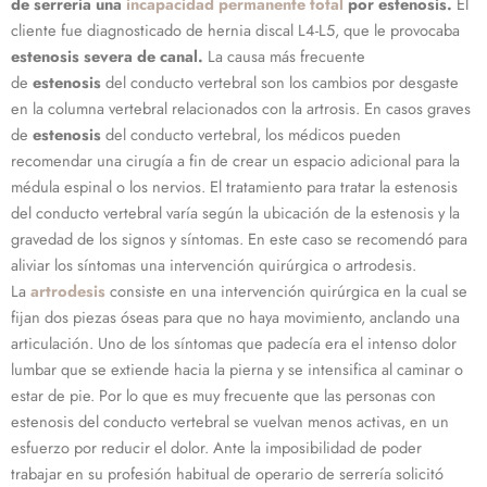
de serrería una
incapacidad permanente total
por estenosis.
El
cliente fue diagnosticado de hernia discal L4-L5, que le provocaba
estenosis severa de canal.
La causa más frecuente
de
estenosis
del conducto vertebral son los cambios por desgaste
en la columna vertebral relacionados con la artrosis. En casos graves
de
estenosis
del conducto vertebral, los médicos pueden
recomendar una cirugía a fin de crear un espacio adicional para la
médula espinal o los nervios. El tratamiento para tratar la estenosis
del conducto vertebral varía según la ubicación de la estenosis y la
gravedad de los signos y síntomas. En este caso se recomendó para
aliviar los síntomas una intervención quirúrgica o artrodesis.
La
artrodesis
consiste en una intervención quirúrgica en la cual se
fijan dos piezas óseas para que no haya movimiento, anclando una
articulación. Uno de los síntomas que padecía era el intenso dolor
lumbar que se extiende hacia la pierna y se intensifica al caminar o
estar de pie. Por lo que es muy frecuente que las personas con
estenosis del conducto vertebral se vuelvan menos activas, en un
esfuerzo por reducir el dolor. Ante la imposibilidad de poder
trabajar en su profesión habitual de operario de serrería solicitó