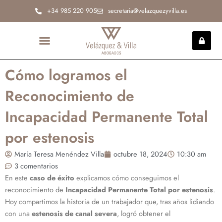
Ir
+34 985 220 905
secretaria@velazquezyvilla.es
al
contenido
INCAPACIDAD PERMANENTE
Cómo logramos el
Reconocimiento de
Incapacidad Permanente Total
por estenosis
María Teresa Menéndez Villa
octubre 18, 2024
10:30 am
3 comentarios
En este
caso de éxito
explicamos cómo conseguimos el
reconocimiento de
Incapacidad Permanente Total por estenosis
.
Hoy compartimos la historia de un trabajador que, tras años lidiando
con una
estenosis de canal severa
, logró obtener el