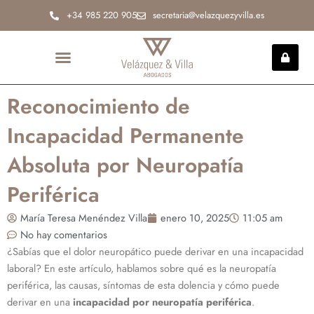
Ir
+34 985 220 905
secretaria@velazquezyvilla.es
al
contenido
INCAPACIDAD PERMANENTE
Reconocimiento de
Incapacidad Permanente
Absoluta por Neuropatía
Periférica
María Teresa Menéndez Villa
enero 10, 2025
11:05 am
No hay comentarios
¿Sabías que el dolor neuropático puede derivar en una incapacidad
laboral? En este artículo, hablamos sobre qué es la neuropatía
periférica, las causas, síntomas de esta dolencia y cómo puede
derivar en una
incapacidad por neuropatía periférica
.