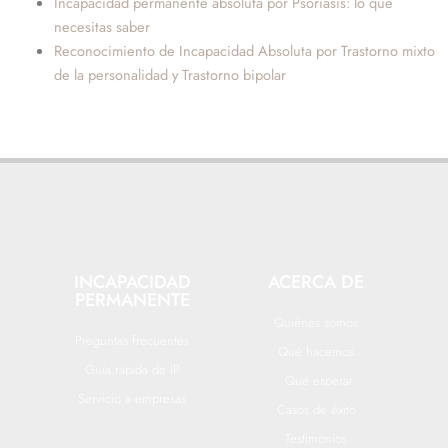
Incapacidad permanente absoluta por Psoriasis: lo que
necesitas saber
Reconocimiento de Incapacidad Absoluta por Trastorno mixto
de la personalidad y Trastorno bipolar
INCAPACIDAD
ACERCA DE
PERMANENTE
Quiénes somos
Preguntas frecuentes
Qué hacemos
Guía rápida de IP
Qué esperar
Servicio a empresas
Casos de éxito
Testimonios