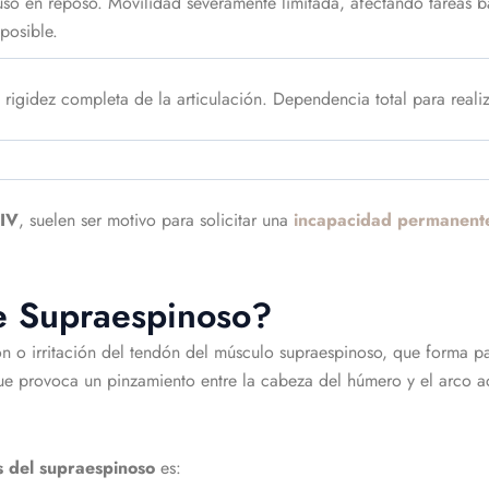
luso en reposo. Movilidad severamente limitada, afectando tareas b
posible.
 rigidez completa de la articulación. Dependencia total para realiz
 IV
, suelen ser motivo para solicitar una
incapacidad permanent
de Supraespinoso?
n o irritación del tendón del músculo supraespinoso, que forma p
ue provoca un pinzamiento entre la cabeza del húmero y el arco a
s del supraespinoso
es: