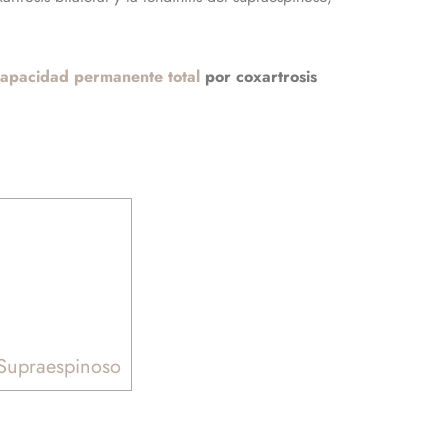
capacidad permanente total
por coxartrosis
 Supraespinoso