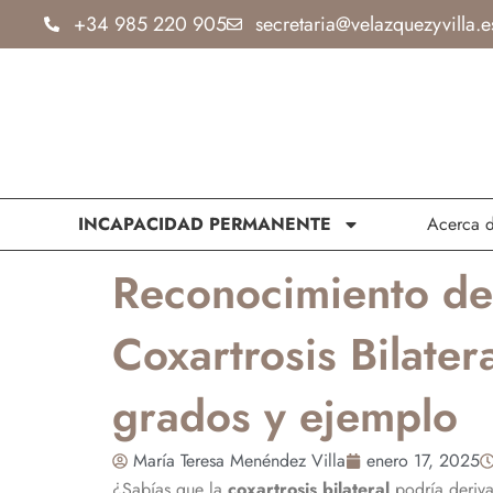
Ir
+34 985 220 905
secretaria@velazquezyvilla.e
al
contenido
INCAPACIDAD PERMANENTE
Acerca 
Reconocimiento de
Coxartrosis Bilater
grados y ejemplo
María Teresa Menéndez Villa
enero 17, 2025
¿Sabías que la
coxartrosis bilateral
podría derivar