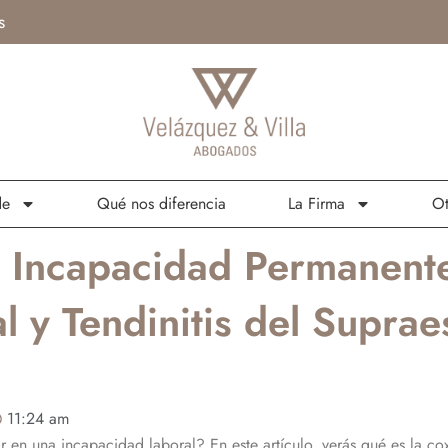
s
de
Qué nos diferencia
La Firma
Ot
 Incapacidad Permanente
al y Tendinitis del Supra
11:24 am
 en una incapacidad laboral? En este artículo, verás qué es la coxar