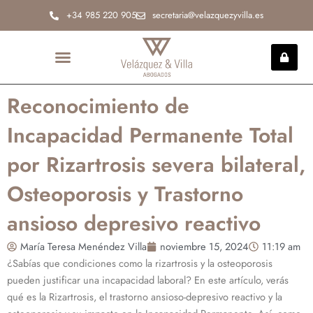
Ir
+34 985 220 905
secretaria@velazquezyvilla.es
al
contenido
INCAPACIDAD PERMANENTE
Reconocimiento de
Incapacidad Permanente Total
por Rizartrosis severa bilateral,
Osteoporosis y Trastorno
ansioso depresivo reactivo
María Teresa Menéndez Villa
noviembre 15, 2024
11:19 am
¿Sabías que condiciones como la rizartrosis y la osteoporosis
pueden justificar una incapacidad laboral? En este artículo, verás
qué es la Rizartrosis, el trastorno ansioso-depresivo reactivo y la