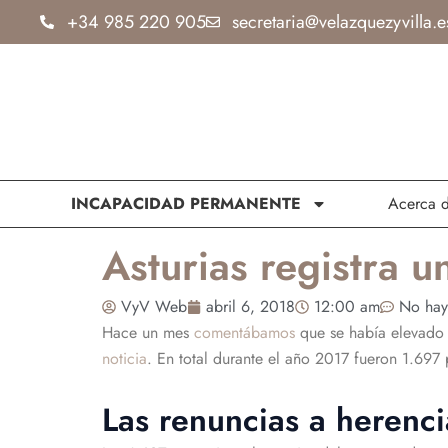
Ir
+34 985 220 905
secretaria@velazquezyvilla.e
al
contenido
INCAPACIDAD PERMANENTE
Acerca 
Asturias registra 
VyV Web
abril 6, 2018
12:00 am
No hay
Hace un mes
comentábamos
que se había elevado 
noticia
. En total durante el año 2017 fueron 1.697
Las renuncias a herenci