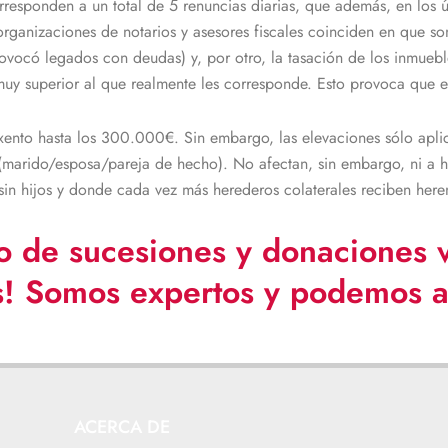
rresponden a un total de 5 renuncias diarias, que además, en los 
ganizaciones de notarios y asesores fiscales coinciden en que son
rovocó legados con deudas) y, por otro, la tasación de los inmueb
uy superior al que realmente les corresponde. Esto provoca que e
nto hasta los 300.000€. Sin embargo, las elevaciones sólo aplica
 (marido/esposa/pareja de hecho). No afectan, sin embargo, ni a he
in hijos y donde cada vez más herederos colaterales reciben here
o de sucesiones y donaciones v
s
!
Somos expertos y podemos a
ACERCA DE