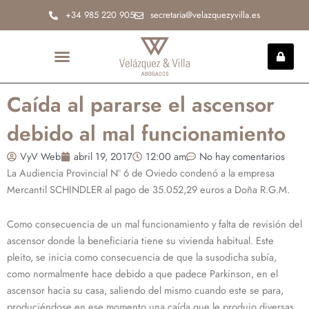
Ir
+34 985 220 905
secretaria@velazquezyvilla.es
al
contenido
INCAPACIDAD PERMANENTE
Caída al pararse el ascensor
debido al mal funcionamiento
VyV Web
abril 19, 2017
12:00 am
No hay comentarios
La Audiencia Provincial Nº 6 de Oviedo condenó a la empresa
Mercantil SCHINDLER al pago de 35.052,29 euros a Doña R.G.M.
Como consecuencia de un mal funcionamiento y falta de revisión del
ascensor donde la beneficiaria tiene su vivienda habitual. Este
pleito, se inicia como consecuencia de que la susodicha subía,
como normalmente hace debido a que padece Parkinson, en el
ascensor hacia su casa, saliendo del mismo cuando este se para,
produciéndose en ese momento una caída que le produjo diversas