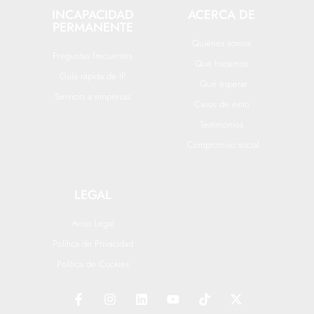
INCAPACIDAD
ACERCA DE
PERMANENTE
Quiénes somos
Preguntas frecuentes
Qué hacemos
Guía rápida de IP
Qué esperar
Servicio a empresas
Casos de éxito
Testimonios
Compromiso social
LEGAL
Aviso Legal
Política de Privacidad
Política de Cookies
F
I
L
Y
T
X
a
n
i
o
i
-