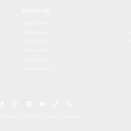
ACERCA DE
Quiénes somos
Qué hacemos
Po
Qué esperar
P
Casos de éxito
Testimonios
Compromiso social
F
I
L
Y
T
X
a
n
i
o
i
-
c
s
n
u
k
t
e
t
k
t
t
w
6 Velázquez y Villa - Todos los derechos reservados
b
a
e
u
o
i
o
g
d
b
k
t