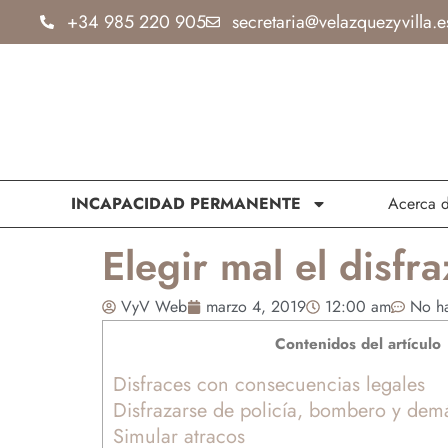
Ir
+34 985 220 905
secretaria@velazquezyvilla.e
al
contenido
INCAPACIDAD PERMANENTE
Acerca 
Elegir mal el disfr
VyV Web
marzo 4, 2019
12:00 am
No ha
Contenidos del artículo
Disfraces con consecuencias legales
Disfrazarse de policía, bombero y dem
Simular atracos