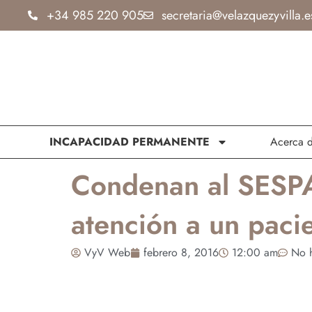
Ir
+34 985 220 905
secretaria@velazquezyvilla.e
al
contenido
INCAPACIDAD PERMANENTE
Acerca 
Condenan al SESPA
atención a un paci
VyV Web
febrero 8, 2016
12:00 am
No h