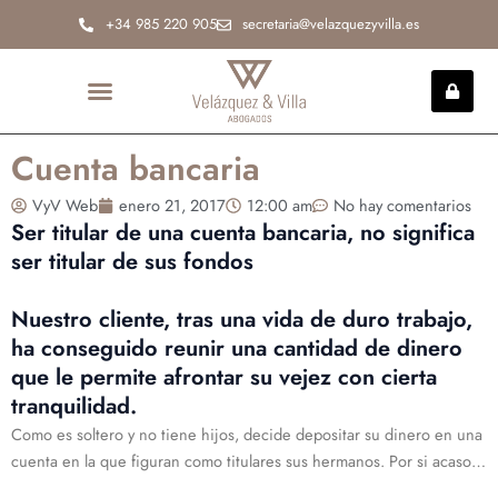
Ir
+34 985 220 905
secretaria@velazquezyvilla.es
al
contenido
INCAPACIDAD PERMANENTE
Cuenta bancaria
VyV Web
enero 21, 2017
12:00 am
No hay comentarios
Ser titular de una cuenta bancaria, no significa
ser titular de sus fondos
Nuestro cliente, tras una vida de duro trabajo,
ha conseguido reunir una cantidad de dinero
que le permite afrontar su vejez con cierta
tranquilidad.
Como es soltero y no tiene hijos, decide depositar su dinero en una
cuenta en la que figuran como titulares sus hermanos. Por si acaso…