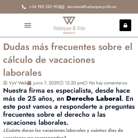
Ir
+34 985 220 905
secretaria@velazquezyvilla.es
al
contenido
INCAPACIDAD PERMANENTE
Dudas más frecuentes sobre el
cálculo de vacaciones
laborales
VyV Web
junio 7, 2020
12:20 pm
No hay comentarios
Nuestra firma es especialista, desde hace
más de 25 años, en
Derecho Laboral
. En
este post vamos a responderte a preguntas
frecuentes sobre el derecho a las
vacaciones laborales.
¿Cuánto duran las vacaciones laborales y cuántos días de
vacaciones me corresponden?