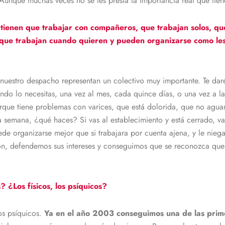
 Aunque muchas veces no se les presta la importancia real que tien
 tienen que trabajar con compañeros, que trabajan solos, q
o, que trabajan cuando quieren y pueden organizarse como l
 nuestro despacho representan un colectivo muy importante. Te d
ndo lo necesitas, una vez al mes, cada quince días, o una vez a la 
rque tiene problemas con varices, que está dolorida, que no aguan
a semana, ¿qué haces? Si vas al establecimiento y está cerrado, vas
de organizarse mejor que si trabajara por cuenta ajena, y le nieg
ción, defendemos sus intereses y conseguimos que se reconozca que
¿Los físicos, los psíquicos?
os psíquicos.
Ya en el año 2003 conseguimos una de las prime