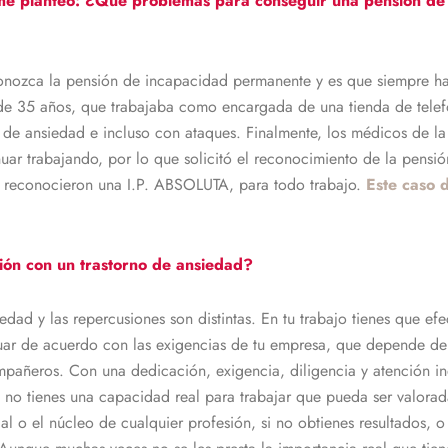
 me planteo: ¿Qué problemas para conseguir una pensión de
onozca la pensión de incapacidad permanente y es que siempre hay
de 35 años, que trabajaba como encargada de una tienda de telefo
e ansiedad e incluso con ataques. Finalmente, los médicos de la 
uar trabajando, por lo que solicitó el reconocimiento de la pensi
e reconocieron una I.P. ABSOLUTA, para todo trabajo.
Este caso 
ón con un trastorno de ansiedad?
dad y las repercusiones son distintas. En tu trabajo tienes que ef
uar de acuerdo con las exigencias de tu empresa, que depende de 
añeros. Con una dedicación, exigencia, diligencia y atención ind
i no tienes una capacidad real para trabajar que pueda ser valorad
l o el núcleo de cualquier profesión, si no obtienes resultados, 