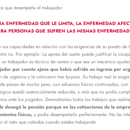
ce que desempeña el trabajador.
NA ENFERMEDAD QUE LE LIMITA, LA ENFERMEDAD AFEC
PARA PERSONAS QUE SUFREN LAS MISMAS ENFERMEDADE
n sus capacidades en relación con las exigencias de su puesto de 
otro no. Por ejemplo: La apnea del sueño puede justificar la inca
un trabajador es técnico de ventas o que sea un mecánico ajustad
jador por cuenta ajena que había sufrido un ingreso por urg
n de urgencia y le colocaron tres
by-pass
. Su trabajo real le exig
 de piezas de mucho peso, con esfuerzos físicos continuados, con
irúrgica quedó sustancialmente reducida, y veía que no podía cump
os ante los juzgados. Demostramos todos los trabajos que realment
le denegó la pensión porque en las cotizaciones de la empr
mientos físicos,
y podía desempeñarlo perfectamente. No les inter
or al neto que cobraba cuando estaba trabajando.