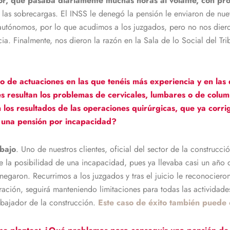
r, que pasaba diariamente muchas horas al volante, con pro
las sobrecargas. El INSS le denegó la pensión le enviaron de nuev
 autónomos, por lo que acudimos a los juzgados, pero no nos dier
cia. Finalmente, nos dieron la razón en la Sala de lo Social del Tri
o de actuaciones en las que tenéis más experiencia y en las
s resultan los problemas de cervicales, lumbares o de colu
 los resultados de las operaciones quirúrgicas, que ya corr
 una pensión por incapacidad?
abajo
. Uno de nuestros clientes, oficial del sector de la construc
e la posibilidad de una incapacidad, pues ya llevaba casi un año
negaron. Recurrimos a los juzgados y tras el juicio le reconocier
ración, seguirá manteniendo limitaciones para todas las actividad
abajador de la construcción.
Este caso de éxito también puede 