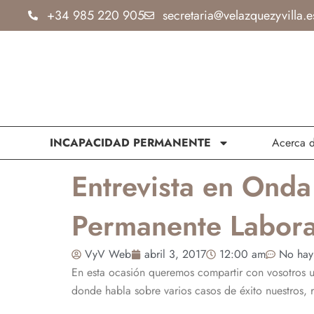
Ir
+34 985 220 905
secretaria@velazquezyvilla.e
al
contenido
INCAPACIDAD PERMANENTE
Acerca 
Entrevista en Onda
Permanente Labora
VyV Web
abril 3, 2017
12:00 am
No hay
En esta ocasión queremos compartir con vosotros u
donde habla sobre varios casos de éxito nuestros,