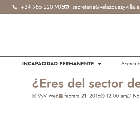
Ir
+34 985 220 905
secretaria@velazquezyvilla.e
al
contenido
INCAPACIDAD PERMANENTE
Acerca 
¿Eres del sector d
VyV Web
febrero 21, 2016
12:00 am
No 