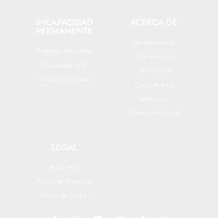
INCAPACIDAD
ACERCA DE
PERMANENTE
Quiénes somos
Preguntas frecuentes
Qué hacemos
Guía rápida de IP
Qué esperar
Servicio a empresas
Casos de éxito
Testimonios
Compromiso social
LEGAL
Aviso Legal
Política de Privacidad
Política de Cookies
F
I
L
Y
T
X