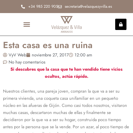
Ir
+34 985 220 905
secretaria@velazquezyvilla.es
al
contenido
INCAPACIDAD PERMANENTE
Esta casa es una ruina
VyV Web
noviembre 27, 2017
12:00 am
No hay comentarios
Si descubres que la casa que te han vendido tiene vicios
ocultos, actúa rápido.
Nuestros clientes, una pareja joven, compran la que va a ser su
primera vivienda, una coqueta casa unifamiliar en un pequeño
núcleo en las afueras de Gijón. Como casi todos nosotros, visitaron
muchas casas, descartaron muchas de ellas y finalmente se
decidieron por la que va a ser su hogar, construida poco tiempo
antes por la persona que se la vende. Por un azar, al poco tiempo de