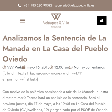
Ir
+34 985 220 905
secretaria@velazquezyvilla.es
al
contenido
INCAPACIDAD PERMANENTE
Analizamos la Sentencia de La
Manada en La Casa del Pueblo
Oviedo
VyV Web
mayo 16, 2018
12:00 am
No hay comentarios
[fullwidth_text alt_background=»none» width=»1/1″
el_position=»first last»]
Con motivo de la polémica ocasionada a raíz de La Manada, nuestra
directora María Teresa hará un análisis de la sentencia. Será el
próximo jueves, día 17 de mayo, a las 19:45 en La Casa del Pueblo
de Oviedo (C/ Jovellanos, 19) y organizado por el PSOE de Oviedo.