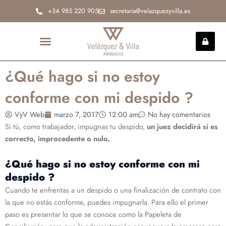
Ir
+34 985 220 905
secretaria@velazquezyvilla.es
al
contenido
INCAPACIDAD PERMANENTE
¿Qué hago si no estoy
conforme con mi despido ?
VyV Web
marzo 7, 2017
12:00 am
No hay comentarios
Si tú, como trabajador, impugnas tu despido,
un juez decidirá si es
correcto, improcedente o nulo.
¿Qué hago si no estoy conforme con mi
despido ?
Cuando te enfrentas a un despido o una finalización de contrato con
la que no estás conforme, puedes impugnarla. Para ello el primer
paso es presentar lo que se conoce como la Papeleta de